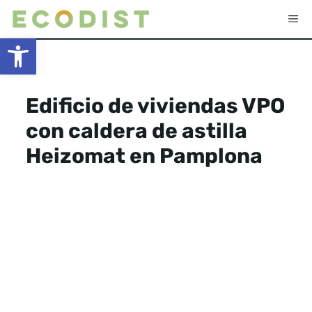
Saltar
Me
al
Abrir barra de herramientas
contenido
Edificio de viviendas VPO
con caldera de astilla
Heizomat en Pamplona